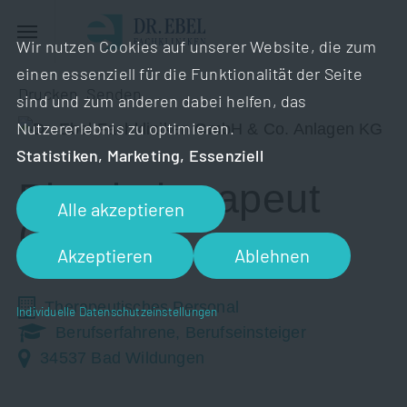
Wir nutzen Cookies auf unserer Website, die zum
einen essenziell für die Funktionalität der Seite
Drucken
Senden
sind und zum anderen dabei helfen, das
Nutzererlebnis zu optimieren.
Statistiken, Marketing, Essenziell
Physiotherapeut
Alle akzeptieren
(m/w/d)
Akzeptieren
Ablehnen
Therapeutisches Personal
Individuelle Datenschutzeinstellungen
Berufserfahrene, Berufseinsteiger
34537 Bad Wildungen