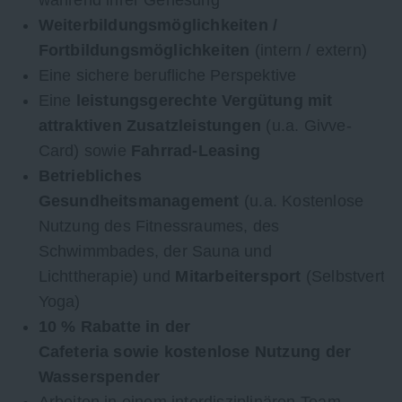
Weiterbildungsmöglichkeiten /
Fortbildungsmöglichkeiten
(intern / extern)
Eine sichere berufliche Perspektive
Eine
leistungsgerechte Vergütung mit
attraktiven Zusatzleistungen
(u.a. Givve-
Card) sowie
Fahrrad-Leasing
Betriebliches
Gesundheitsmanagement
(u.a. Kostenlose
Nutzung des Fitnessraumes, des
Schwimmbades, der Sauna und
Lichttherapie) und
Mitarbeitersport
(Selbstverte
Yoga)
10 % Rabatte in der
Cafeteria sowie kostenlose Nutzung der
Wasserspender
Arbeiten in einem interdisziplinären Team