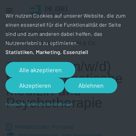
Wir nutzen Cookies auf unserer Website, die zum
einen essenziell für die Funktionalität der Seite
Drucken
Senden
sind und zum anderen dabei helfen, das
Nutzererlebnis zu optimieren.
Statistiken, Marketing, Essenziell
Oberarzt (m/w/d)
Alle akzeptieren
Psychosomatische
Akzeptieren
Ablehnen
Medizin und
Psychotherapie
Individuelle Datenschutzeinstellungen
Medizinisches Personal
Berufseinsteiger, Berufserfahrene