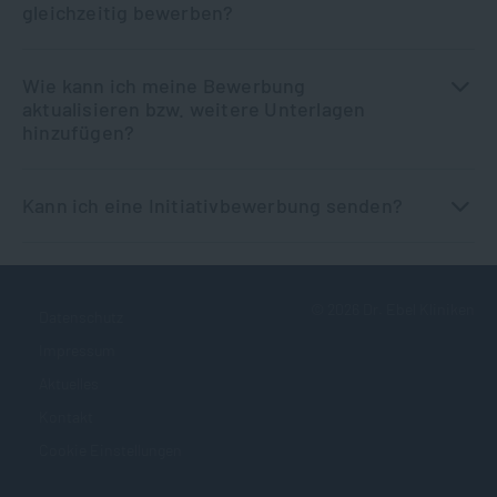
gleichzeitig bewerben?
Wie kann ich meine Bewerbung
aktualisieren bzw. weitere Unterlagen
hinzufügen?
Kann ich eine Initiativbewerbung senden?
©
2026
Dr. Ebel Kliniken
Datenschutz
Impressum
Aktuelles
Kontakt
Cookie Einstellungen