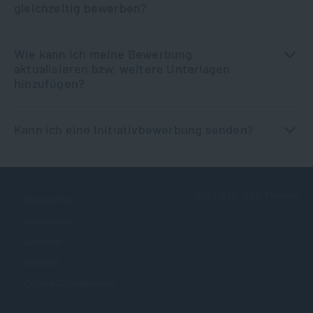
gleichzeitig bewerben?
Wie kann ich meine Bewerbung
aktualisieren bzw. weitere Unterlagen
hinzufügen?
Kann ich eine Initiativbewerbung senden?
©
2026
Dr. Ebel Kliniken
Datenschutz
Impressum
Aktuelles
Kontakt
Cookie Einstellungen