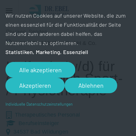
Wir nutzen Cookies auf unserer Website, die zum
einen essenziell für die Funktionalität der Seite
Drucken
Senden
sind und zum anderen dabei helfen, das
Nutzererlebnis zu optimieren.
Statistiken, Marketing, Essenziell
Helfer (m/w/d) für
Alle akzeptieren
den Bereich Sport-
Akzeptieren
Ablehnen
/ Physiotherapie
Individuelle Datenschutzeinstellungen
Therapeutisches Personal
Berufseinsteiger
34537 Bad Wildungen