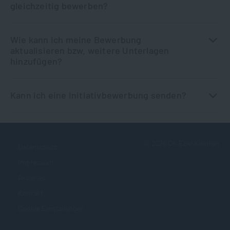
gleichzeitig bewerben?
Wie kann ich meine Bewerbung
aktualisieren bzw. weitere Unterlagen
hinzufügen?
Kann ich eine Initiativbewerbung senden?
©
2026
Dr. Ebel Kliniken
Datenschutz
Impressum
Aktuelles
Kontakt
Cookie Einstellungen