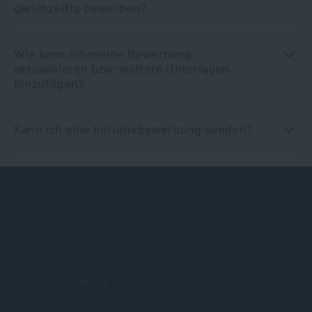
gleichzeitig bewerben?
Wie kann ich meine Bewerbung
aktualisieren bzw. weitere Unterlagen
hinzufügen?
Kann ich eine Initiativbewerbung senden?
©
2026
Dr. Ebel Kliniken
Datenschutz
Impressum
Aktuelles
Kontakt
Cookie Einstellungen